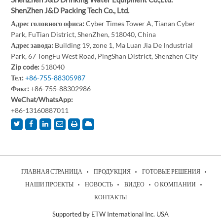
ShenZhen J&D Packing Tech Co., Ltd.
Адрес головного офиса:
Cyber Times Tower A, Tianan Cyber
Park, FuTian District, ShenZhen, 518040, China
Адрес завода:
Building 19, zone 1, Ma Luan Jia De Industrial
Park, 67 TongFu West Road, PingShan District, Shenzhen City
Zip code:
518040
Тел:
+86-755-88305987
Факс:
+86-755-88302986
WeChat/WhatsApp:
+86-13160887011
ГЛАВНАЯ СТРАНИЦА
ПРОДУКЦИЯ
ГОТОВЫЕ РЕШЕНИЯ
НАШИ ПРОЕКТЫ
НОВОСТЬ
ВИДЕО
О КОМПАНИИ
КОНТАКТЫ
Supported by ETW International Inc. USA