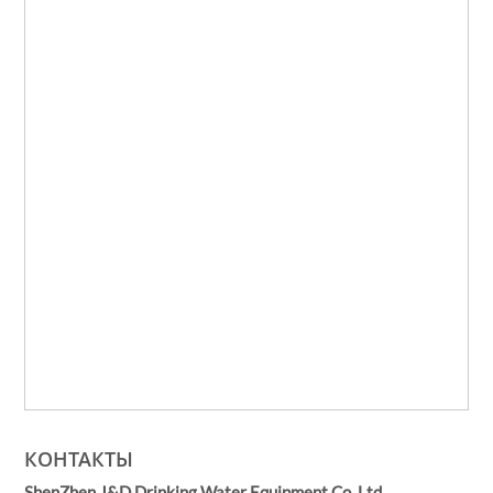
КОНТАКТЫ
ShenZhen J&D Drinking Water Equipment Co.,Ltd.